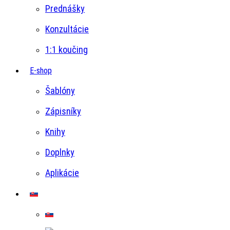
Prednášky
Konzultácie
1:1 koučing
E-shop
Šablóny
Zápisníky
Knihy
Doplnky
Aplikácie