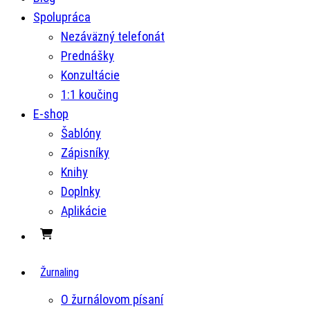
Spolupráca
Nezáväzný telefonát
Prednášky
Konzultácie
1:1 koučing
E-shop
Šablóny
Zápisníky
Knihy
Doplnky
Aplikácie
Žurnaling
O žurnálovom písaní