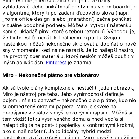
Pinterest nie je len sociálna sieť, je to vizuálny
vyhľadávač. Jeho unikátnosť pre tvorbu vision boardu je
v algoritme, ktorý ti po zadaní kľúčového slova (napr.
„home office design“ alebo „marathon“) začne ponúkať
vizuálne podobné podnety. Môžeš si vytvoriť nástenku,
kam si ukladáš piny, ktoré s tebou rezonujú. Výhodou je,
že Pinterest ťa nenúti k finálnemu exportu. Svojou
nástenkou môžeš nekonečne skrolovať a dopĺňať o nové
sny v momente, keď na ne narazíš. Je to najlepší nástroj
na prvotný zber materiálu, ktorý neskôr môžeš použiť v
iných aplikáciách.
Pinterest
je zdarma.
Miro – Nekonečné plátno pre vizionárov
Ak sú tvoje plány komplexné a nestačí ti jeden obrázok,
Miro je nástroj pre teba. Jeho výnimočnosť definuje
pojem „infinite canvas“ – nekonečné biele plátno, kde nie
si obmedzený okrajmi papiera. Miro je skvelé na
prepájanie vizuálov s myšlienkovými mapami. Môžeš si
tam vložiť fotku vysnívaného domu a hneď vedľa si
nalepiť digitálne post-it papieriky s konkrétnymi krokmi,
ako si naň našetriť. Je to ideálny hybrid medzi
nástenkou vízií a akčným plánom. Miro navyše umožňuje