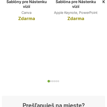
Šablóny pre Nástenku
Šablóna pre Nástenku
Ko
vízií
vízií
Canva
Apple Keynote, PowerPoint
Zdarma
Zdarma
Prešľapuješ na mieste?