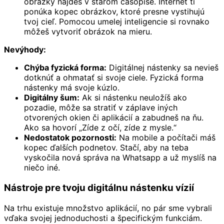
obrázky nájdeš v starom časopise. Internet ti
ponúka kopec obrázkov, ktoré presne vystihujú
tvoj cieľ. Pomocou umelej inteligencie si rovnako
môžeš vytvoriť obrázok na mieru.
Nevýhody:
Chýba fyzická forma:
Digitálnej nástenky sa nevieš
dotknúť a ohmatať si svoje ciele. Fyzická forma
nástenky má svoje kúzlo.
Digitálny šum:
Ak si nástenku neuložíš ako
pozadie, môže sa stratiť v záplave iných
otvorených okien či aplikácií a zabudneš na ňu.
Ako sa hovorí „Zíde z očí, zíde z mysle.“
Nedostatok pozornosti:
Na mobile a počítači máš
kopec ďalších podnetov. Stačí, aby na teba
vyskočila nová správa na Whatsapp a už myslíš na
niečo iné.
Nástroje pre tvoju digitálnu nástenku vízií
Na trhu existuje množstvo aplikácií, no pár sme vybrali
vďaka svojej jednoduchosti a špecifickým funkciám.