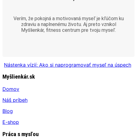
Verím, že pokojná a motivovaná myseľ je kľúčom ku
zdraviu a naplnenému životu. Aj preto vznikol
Myšlienkár, fitness centrum pre tvoju myseľ.
Nástenka vízií: Ako si naprogramovať myseľ na úspech
Myšlienkár.sk
Domov
Náš príbeh
Blog
E-shop
Práca s mysľou