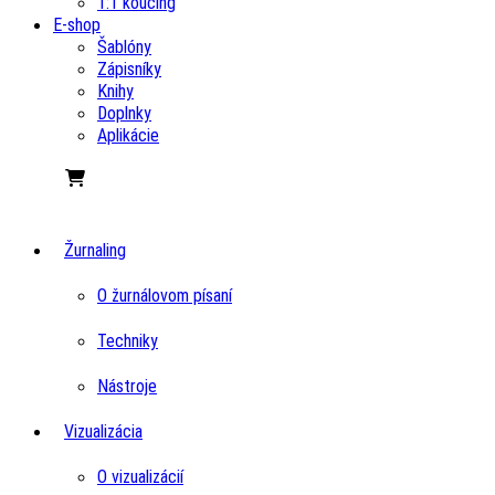
1:1 koučing
E-shop
Šablóny
Zápisníky
Knihy
Doplnky
Aplikácie
Žurnaling
O žurnálovom písaní
Techniky
Nástroje
Vizualizácia
O vizualizácií