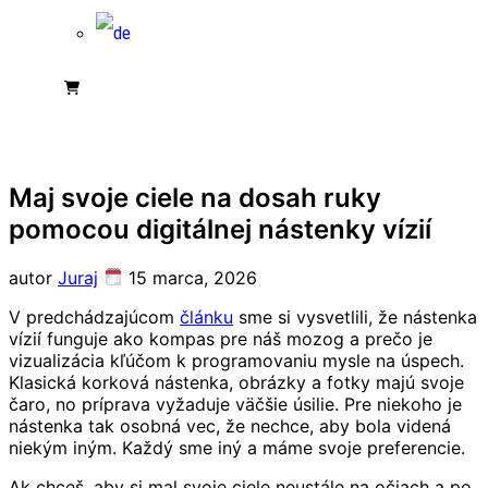
Maj svoje ciele na dosah ruky
pomocou digitálnej nástenky vízií
autor
Juraj
15 marca, 2026
V predchádzajúcom
článku
sme si vysvetlili, že nástenka
vízií funguje ako kompas pre náš mozog a prečo je
vizualizácia kľúčom k programovaniu mysle na úspech.
Klasická korková nástenka, obrázky a fotky majú svoje
čaro, no príprava vyžaduje väčšie úsilie. Pre niekoho je
nástenka tak osobná vec, že nechce, aby bola videná
niekým iným. Každý sme iný a máme svoje preferencie.
Ak chceš, aby si mal svoje ciele neustále na očiach a po