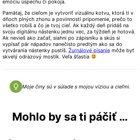
emóciu úspechu či pokoja.
Pamätaj, že cieľom je vytvoriť vizuálnu kotvu, ktorá ti v
dňoch plných zhonu a povinností pripomenie, prečo to
všetko robíš a čo je tvoj cieľ. Ak každý deň pridáš na
svoju digitálnu nástenku jednu vec, za týždeň je hotová.
Ak nevieš ako začať, siahni po zápisníku a skús si
vypísať pár nápadov nanečisto predtým ako sa do
vytvárania nástenky pustíš.
Žurnálové písanie
môže byť
skvelý odrazový mostík. Veľa šťastia
Moje činy sú v súlade s mojou víziou a cieľmi.
Mohlo by sa ti páčiť …