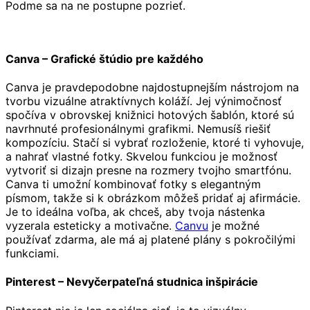
Podme sa na ne postupne pozrieť.
Canva – Grafické štúdio pre každého
Canva je pravdepodobne najdostupnejším nástrojom na
tvorbu vizuálne atraktívnych koláží. Jej výnimočnosť
spočíva v obrovskej knižnici hotových šablón, ktoré sú
navrhnuté profesionálnymi grafikmi. Nemusíš riešiť
kompozíciu. Stačí si vybrať rozloženie, ktoré ti vyhovuje,
a nahrať vlastné fotky. Skvelou funkciou je možnosť
vytvoriť si dizajn presne na rozmery tvojho smartfónu.
Canva ti umožní kombinovať fotky s elegantným
písmom, takže si k obrázkom môžeš pridať aj afirmácie.
Je to ideálna voľba, ak chceš, aby tvoja nástenka
vyzerala esteticky a motivačne.
Canvu
je možné
používať zdarma, ale má aj platené plány s pokročilými
funkciami.
Pinterest – Nevyčerpateľná studnica inšpirácie