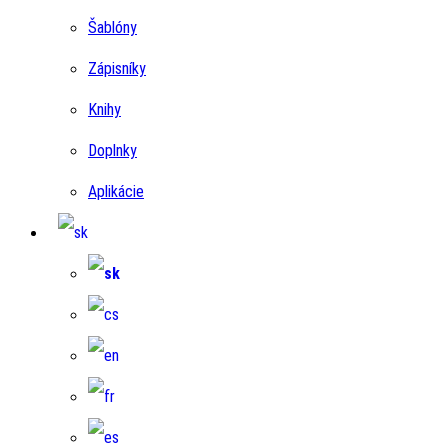
Šablóny
Zápisníky
Knihy
Doplnky
Aplikácie