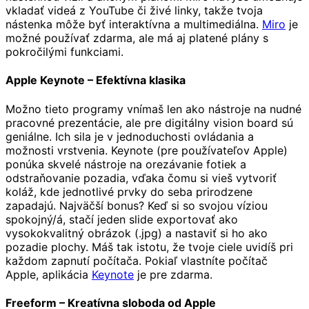
vkladať videá z YouTube či živé linky, takže tvoja
nástenka môže byť interaktívna a multimediálna.
Miro
je
možné používať zdarma, ale má aj platené plány s
pokročilými funkciami.
Apple Keynote – Efektívna klasika
Možno tieto programy vnímaš len ako nástroje na nudné
pracovné prezentácie, ale pre digitálny vision board sú
geniálne. Ich sila je v jednoduchosti ovládania a
možnosti vrstvenia. Keynote (pre používateľov Apple)
ponúka skvelé nástroje na orezávanie fotiek a
odstraňovanie pozadia, vďaka čomu si vieš vytvoriť
koláž, kde jednotlivé prvky do seba prirodzene
zapadajú. Najväčší bonus? Keď si so svojou víziou
spokojný/á, stačí jeden slide exportovať ako
vysokokvalitný obrázok (.jpg) a nastaviť si ho ako
pozadie plochy. Máš tak istotu, že tvoje ciele uvidíš pri
každom zapnutí počítača. Pokiaľ vlastníte počítač
Apple, aplikácia
Keynote
je pre zdarma.
Freeform – Kreatívna sloboda od Apple