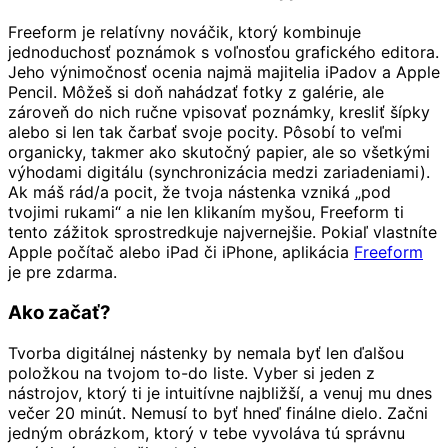
Freeform je relatívny nováčik, ktorý kombinuje
jednoduchosť poznámok s voľnosťou grafického editora.
Jeho výnimočnosť ocenia najmä majitelia iPadov a Apple
Pencil. Môžeš si doň nahádzať fotky z galérie, ale
zároveň do nich ručne vpisovať poznámky, kresliť šípky
alebo si len tak čarbať svoje pocity. Pôsobí to veľmi
organicky, takmer ako skutočný papier, ale so všetkými
výhodami digitálu (synchronizácia medzi zariadeniami).
Ak máš rád/a pocit, že tvoja nástenka vzniká „pod
tvojimi rukami“ a nie len klikaním myšou, Freeform ti
tento zážitok sprostredkuje najvernejšie. Pokiaľ vlastníte
Apple počítač alebo iPad či iPhone, aplikácia
Freeform
je pre zdarma.
Ako začať?
Tvorba digitálnej nástenky by nemala byť len ďalšou
položkou na tvojom to-do liste. Vyber si jeden z
nástrojov, ktorý ti je intuitívne najbližší, a venuj mu dnes
večer 20 minút. Nemusí to byť hneď finálne dielo. Začni
jedným obrázkom, ktorý v tebe vyvoláva tú správnu