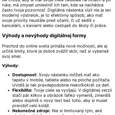
ruke, má zmysel umiestniť ich tam, kde sa nachádza
často tvoja pozornosť. Digitálna nástenka vízií nie je len
moderný výstrelok, je to efektívny spôsob, ako mať
svoje priority neustále pred očami, či už sedíš v
kancelárii, v kaviarni alebo cestuješ do školy či práce.
Výhody a nevýhody digitálnej formy
Prechod do online sveta prináša nové možnosti, ale aj
určité limity, ktoré je dobré zvážiť skôr, než si vyberieš
svoj smer.
Výhody:
Dostupnosť:
Svoju nástenku môžeš mať ako
tapetu v mobile, tablete alebo na ploche počítača.
Uvidíš je tak pravdepodobne niekoľkokrát za deň.
Flexibilita:
Tvoje ciele sa vyvíjajú. V digitálnej verzii
stačí pár klikov a obrázok ľahko vymeníš, zmenšíš
alebo doplníš o nový text bez toho, aby si musel
prerobiť celú koláž.
Nekonečné zdroje:
Nie si limitovaný tým, aké