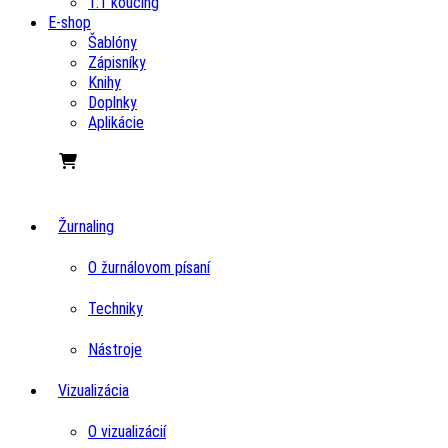
1:1 koučing
E-shop
Šablóny
Zápisníky
Knihy
Doplnky
Aplikácie
Žurnaling
O žurnálovom písaní
Techniky
Nástroje
Vizualizácia
O vizualizácií