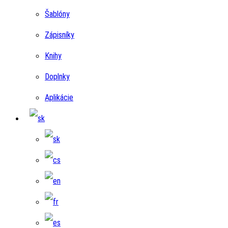
Šablóny
Zápisníky
Knihy
Doplnky
Aplikácie