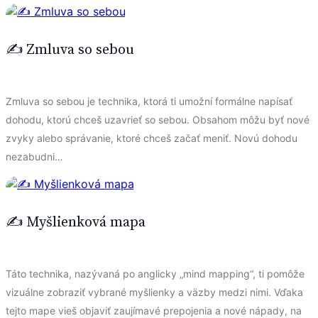
✍️ Zmluva so sebou
Zmluva so sebou je technika, ktorá ti umožní formálne napísať
dohodu, ktorú chceš uzavrieť so sebou. Obsahom môžu byť nové
zvyky alebo správanie, ktoré chceš začať meniť. Novú dohodu
nezabudni…
✍️ Myšlienková mapa
Táto technika, nazývaná po anglicky „mind mapping“, ti pomôže
vizuálne zobraziť vybrané myšlienky a väzby medzi nimi. Vďaka
tejto mape vieš objaviť zaujímavé prepojenia a nové nápady, na